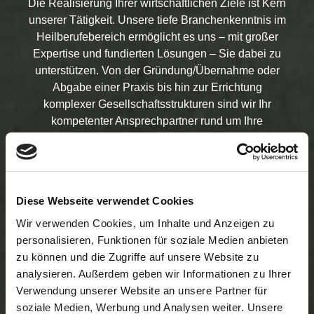
Die Realisierung Ihrer wirtschaftlichen Ziele ist Kern
unserer Tätigkeit. Unsere tiefe Branchenkenntnis im
Heilberufebereich ermöglicht es uns – mit großer
Expertise und fundierten Lösungen – Sie dabei zu
unterstützen. Von der Gründung/Übernahme oder
Abgabe einer Praxis bis hin zur Errichtung
komplexer Gesellschaftsstrukturen sind wir Ihr
kompetenter Ansprechpartner rund um Ihre
beruflichen Belange.
Nicht minder bedeutend ist die Berücksichtigung
Ihrer privaten Verhältnisse im Kontext einer
steueroptimierten Beratung. Themen wie
Diese Webseite verwendet Cookies
vorweggenommene Erbfolge, Familienpools,
Wir verwenden Cookies, um Inhalte und Anzeigen zu
Familien-GmbHs u.v.m. hinsichtlich einer
personalisieren, Funktionen für soziale Medien anbieten
steueroptimierten Übertragung von
zu können und die Zugriffe auf unsere Website zu
Vermögenswerten innerhalb des Familienverbundes
analysieren. Außerdem geben wir Informationen zu Ihrer
bilden einen weiteren, wichtigen Baustein unseres
Verwendung unserer Website an unsere Partner für
Beratungsansatzes.
soziale Medien, Werbung und Analysen weiter. Unsere