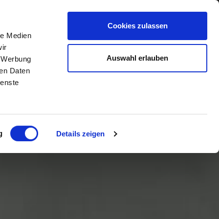
Cookies zulassen
le Medien
ir
Auswahl erlauben
, Werbung
ren Daten
ienste
g
Details zeigen