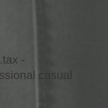
.tax -
ssional casual