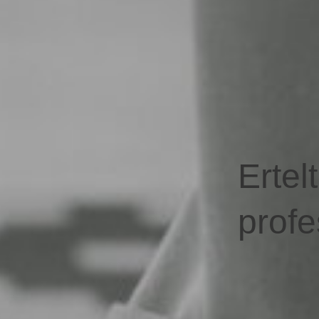
Ertelt
profe